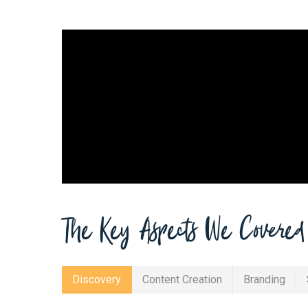
The Key Aspects We Covered
Discovery
Content Creation
Branding