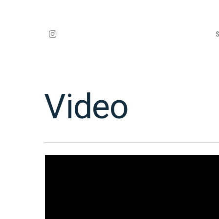
Video
Hit enter to search or ESC to close